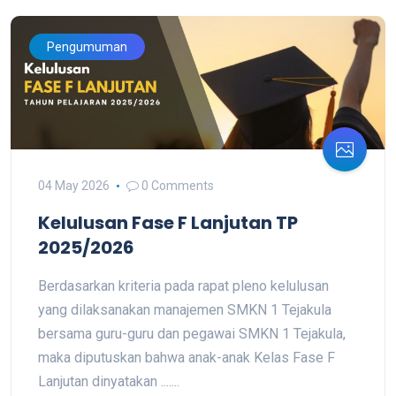
Pengumuman
04 May 2026
0 Comments
Kelulusan Fase F Lanjutan TP
2025/2026
Berdasarkan kriteria pada rapat pleno kelulusan
yang dilaksanakan manajemen SMKN 1 Tejakula
bersama guru-guru dan pegawai SMKN 1 Tejakula,
maka diputuskan bahwa anak-anak Kelas Fase F
Lanjutan dinyatakan .......