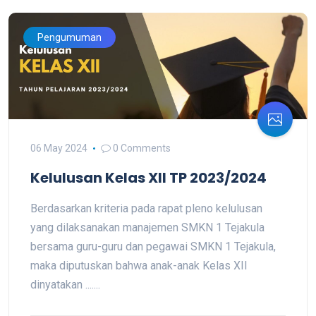
Pengumuman
06 May 2024
0 Comments
Kelulusan Kelas XII TP 2023/2024
Berdasarkan kriteria pada rapat pleno kelulusan
yang dilaksanakan manajemen SMKN 1 Tejakula
bersama guru-guru dan pegawai SMKN 1 Tejakula,
maka diputuskan bahwa anak-anak Kelas XII
dinyatakan .......