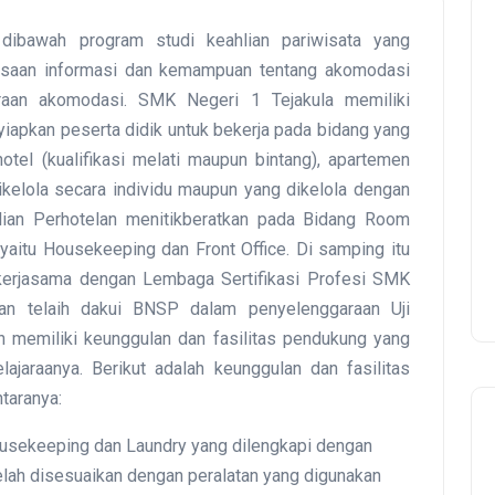
 dibawah program studi keahlian pariwisata yang
asaan informasi dan kemampuan tentang akomodasi
araan akomodasi. SMK Negeri 1 Tejakula memiliki
iapkan peserta didik untuk bekerja pada bidang yang
tel (kualifikasi melati maupun bintang), apartemen
ikelola secara individu maupun yang dikelola dengan
lian Perhotelan menitikberatkan pada Bidang Room
yaitu Housekeeping dan Front Office. Di samping itu
kerjasama dengan Lembaga Sertifikasi Profesi SMK
dan telaih dakui BNSP dalam penyelenggaraan Uji
 memiliki keunggulan dan fasilitas pendukung yang
araanya. Berikut adalah keunggulan dan fasilitas
taranya:
Housekeeping dan Laundry yang dilengkapi dengan
elah disesuaikan dengan peralatan yang digunakan