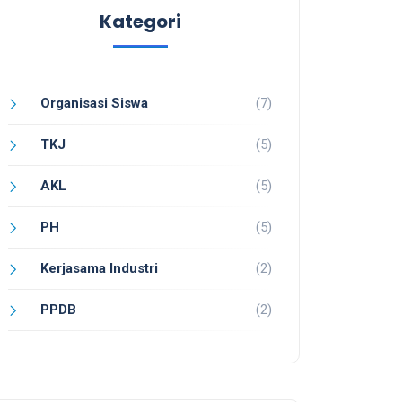
Kategori
Organisasi Siswa
(7)
TKJ
(5)
AKL
(5)
PH
(5)
Kerjasama Industri
(2)
PPDB
(2)