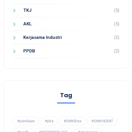
TKJ
(5)
AKL
(5)
Kerjasama Industri
(2)
PPDB
(2)
Tag
#penilaian
#pks
#SMKBisa
#SMKHEBAT