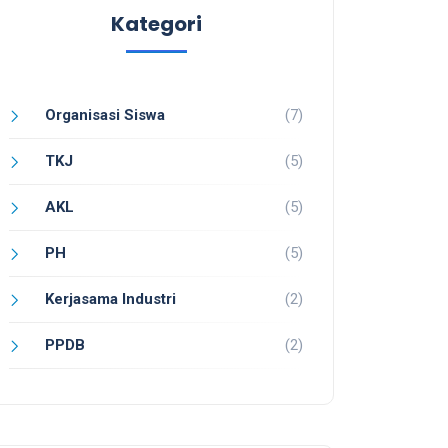
Kategori
Organisasi Siswa
(7)
TKJ
(5)
AKL
(5)
PH
(5)
Kerjasama Industri
(2)
PPDB
(2)