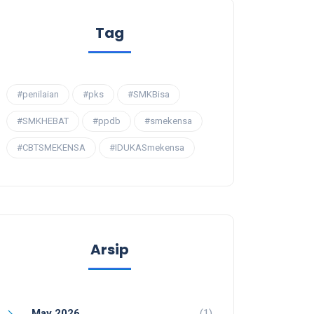
Tag
#penilaian
#pks
#SMKBisa
#SMKHEBAT
#ppdb
#smekensa
#CBTSMEKENSA
#IDUKASmekensa
Arsip
May 2026
(1)