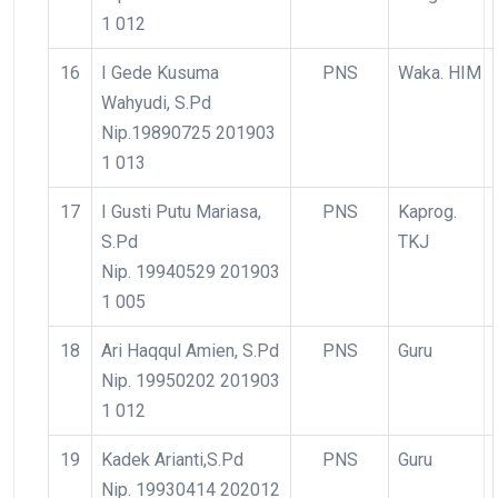
1 012
16
I Gede Kusuma
PNS
Waka. HIM
Wahyudi, S.Pd
Nip.19890725 201903
1 013
17
I Gusti Putu Mariasa,
PNS
Kaprog.
S.Pd
TKJ
Nip. 19940529 201903
1 005
18
Ari Haqqul Amien, S.Pd
PNS
Guru
Nip. 19950202 201903
1 012
19
Kadek Arianti,S.Pd
PNS
Guru
Nip. 19930414 202012