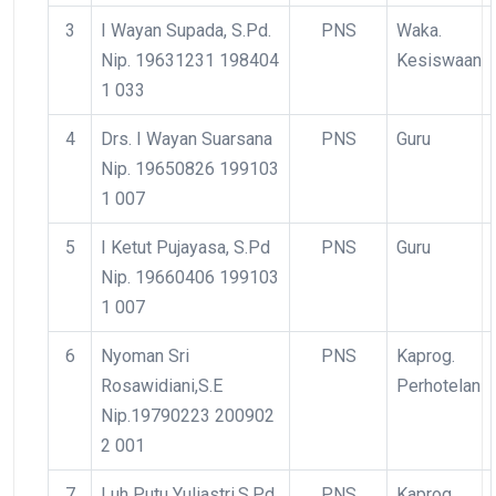
3
I Wayan Supada, S.Pd.
PNS
Waka.
Nip. 19631231 198404
Kesiswaan
1 033
4
Drs. I Wayan Suarsana
PNS
Guru
Nip. 19650826 199103
1 007
5
I Ketut Pujayasa, S.Pd
PNS
Guru
Nip. 19660406 199103
1 007
6
Nyoman Sri
PNS
Kaprog.
Rosawidiani,S.E
Perhotelan
Nip.19790223 200902
2 001
7
Luh Putu Yuliastri,S.Pd
PNS
Kaprog.