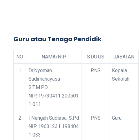
Guru atau Tenaga Pendidik
NO
NAMA/NIP
STATUS
JABATAN
1
Dr.Nyoman
PNS
Kepala
Sudimahayasa
Sekolah
S.T,M.PD
NIP. 19730411 200501
1 011
2
I Nengah Sudiasa, S.Pd
PNS
Guru
NIP. 19631231 198404
1 033