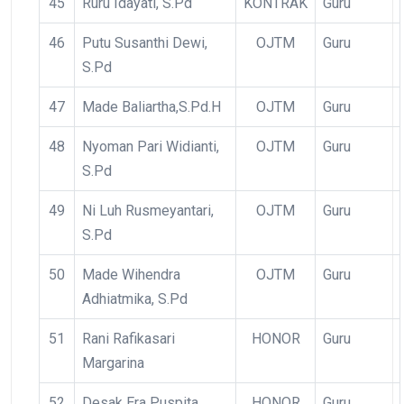
45
Ruru Idayati, S.Pd
KONTRAK
Guru
46
Putu Susanthi Dewi,
OJTM
Guru
S.Pd
47
Made Baliartha,S.Pd.H
OJTM
Guru
48
Nyoman Pari Widianti,
OJTM
Guru
S.Pd
49
Ni Luh Rusmeyantari,
OJTM
Guru
S.Pd
50
Made Wihendra
OJTM
Guru
Adhiatmika, S.Pd
51
Rani Rafikasari
HONOR
Guru
Margarina
52
Desak Era Puspita
HONOR
Guru