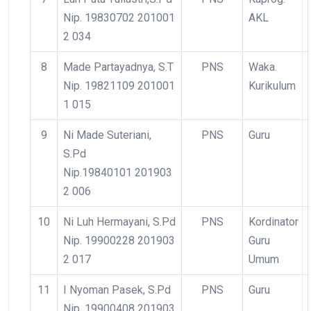
Nip. 19830702 201001
AKL
2 034
8
Made Partayadnya, S.T
PNS
Waka.
Nip. 19821109 201001
Kurikulum
1 015
9
Ni Made Suteriani,
PNS
Guru
S.Pd
Nip.19840101 201903
2 006
10
Ni Luh Hermayani, S.Pd
PNS
Kordinator
Nip. 19900228 201903
Guru
2 017
Umum
11
I Nyoman Pasek, S.Pd
PNS
Guru
Nip. 19900408 201903