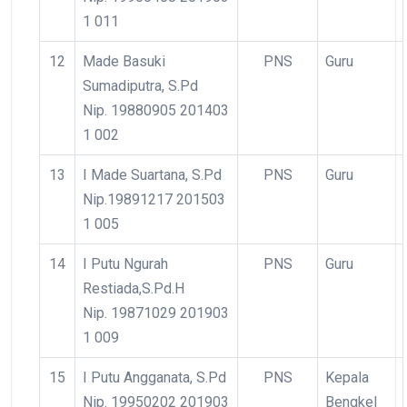
1 011
12
Made Basuki
PNS
Guru
Sumadiputra, S.Pd
Nip. 19880905 201403
1 002
13
I Made Suartana, S.Pd
PNS
Guru
Nip.19891217 201503
1 005
14
I Putu Ngurah
PNS
Guru
Restiada,S.Pd.H
Nip. 19871029 201903
1 009
15
I Putu Angganata, S.Pd
PNS
Kepala
Nip. 19950202 201903
Bengkel