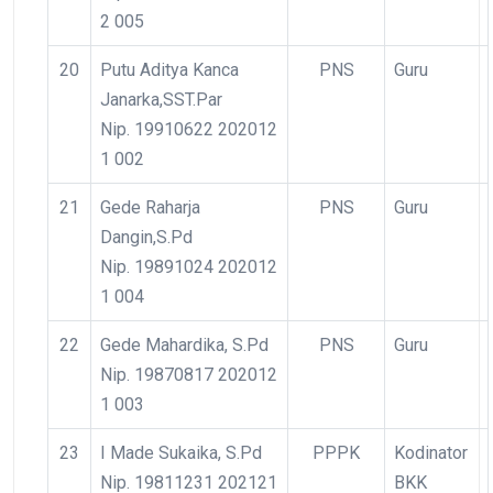
2 005
20
Putu Aditya Kanca
PNS
Guru
Janarka,SST.Par
Nip. 19910622 202012
1 002
21
Gede Raharja
PNS
Guru
Dangin,S.Pd
Nip. 19891024 202012
1 004
22
Gede Mahardika, S.Pd
PNS
Guru
Nip. 19870817 202012
1 003
23
I Made Sukaika, S.Pd
PPPK
Kodinator
Nip. 19811231 202121
BKK