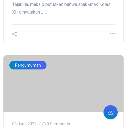
Tejakula, maka diputuskan bahwa anak-anak Kelas
XII dinyatakan .......
Pengumuman
03 June 2022
0 Comments