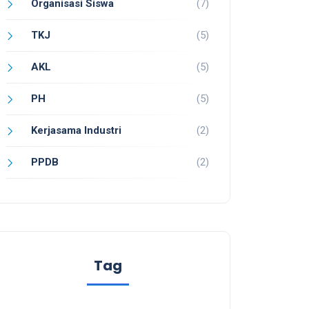
Organisasi Siswa
(7)
TKJ
(5)
AKL
(5)
PH
(5)
Kerjasama Industri
(2)
PPDB
(2)
Tag