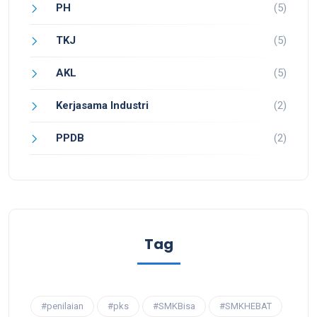
PH
(5)
TKJ
(5)
AKL
(5)
Kerjasama Industri
(2)
PPDB
(2)
Tag
#penilaian
#pks
#SMKBisa
#SMKHEBAT