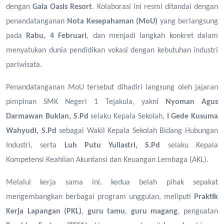
dengan
Gaia Oasis Resort
. Kolaborasi ini resmi ditandai dengan
penandatanganan
Nota Kesepahaman (MoU)
yang berlangsung
pada
Rabu, 4 Februari
, dan menjadi langkah konkret dalam
menyatukan dunia pendidikan vokasi dengan kebutuhan industri
pariwisata.
Penandatanganan MoU tersebut dihadiri langsung oleh jajaran
pimpinan SMK Negeri 1 Tejakula, yakni
Nyoman Agus
Darmawan Bukian, S.Pd
selaku Kepala Sekolah,
I Gede Kusuma
Wahyudi, S.Pd
sebagai Wakil Kepala Sekolah Bidang Hubungan
Industri, serta
Luh Putu Yuliastri, S.Pd
selaku Kepala
Kompetensi Keahlian Akuntansi dan Keuangan Lembaga (AKL).
Melalui kerja sama ini, kedua belah pihak sepakat
mengembangkan berbagai program unggulan, meliputi
Praktik
Kerja Lapangan (PKL)
,
guru tamu
,
guru magang
, penguatan